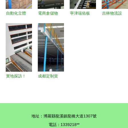
筑施工竣工
行業革新
率
趨勢及物流
自動化立體
電商倉儲物
寧津瑞佑板
吉林物流設
倉儲自動化
倉庫對物流
流通風降溫
鏈輸送機
備與倉儲貨
設備影響
與倉儲自動
瑞泰風扇機
破解汽車零
架 邁向自
化的意義重
組合與自動
部件與物流
動化的工程
塑物流各環
化設備的完
倉儲輸送痛
升級之路
節
美結合
點
實地探訪！
成都定制貨
申通快遞華
架廠家技術
南總部擬5
解析 從選
月投入運
型到落地的
營，就在鐘
核心要點
地址：博羅縣龍溪鎮龍橋大道1307號
落潭！物流
電話：1339218**
及倉儲自動