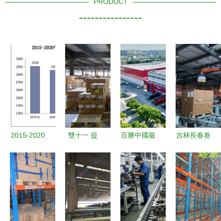
PRODUCT
----------------
2015-2020
雙十一 提
百勝中國最
吉林長春卷
年北京市建
前打響 青
大自建供應
煙廠倉儲處
筑業發展分
島倉儲物流
鏈中心落成
推進物流自
析 總產
提前吹響
智能化物流
動化 現代
值、企業概
集結號
與自動化倉
化工程設備
況與房屋建
儲設備引領
提升倉儲效